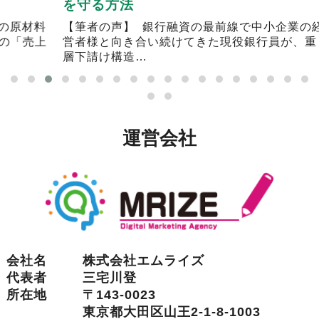
を守る方法
の
料
【筆者の声】 銀行融資の最前線で中小企業の経
銀
売上
営者様と向き合い続けてきた現役銀行員が、重
ァ
層下請け構造…
が
運営会社
会社名
株式会社エムライズ
代表者
三宅川登
所在地
〒143-0023
東京都大田区山王2-1-8-1003