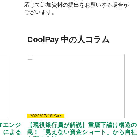
応じて追加資料の提出をお願いする場合が
ございます。
CoolPay 中の人コラム
2026/07/18 Sat
20
ンジ
【現役銀行員が解説】重層下請け構造の
【
よる
罠！「見えない資金ショート」から自社
ン