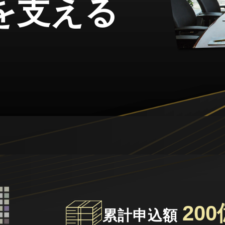
を支える
20
累計申込額