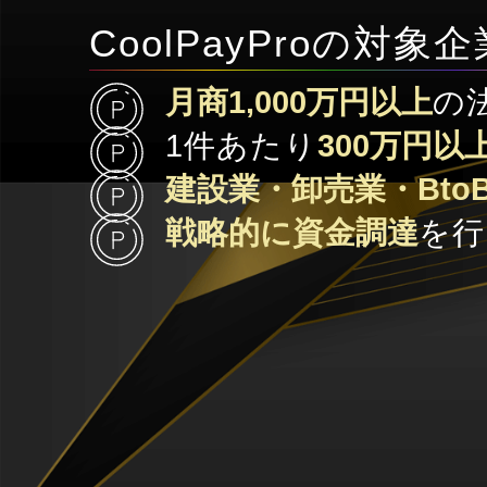
CoolPayProの対象
月商1,000万円以上
の
1件あたり
300万円以
建設業・卸売業・Bto
戦略的に資金調達
を行