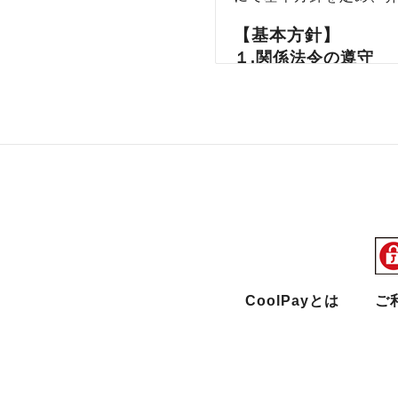
【基本方針】
１.関係法令の遵守
弊社は「個人情報の保護
します。
２.個人情報の使用
弊社はホームページ等
し、法令に定める場合
３.個人信用情報機関
弊社が加盟する個人信
ません。
４.個人情報の安全管
CoolPayとは
ご
弊社は保有する個人情
適切な安全管理措置を
５.個人情報の第三者
弊社は法令に定める場