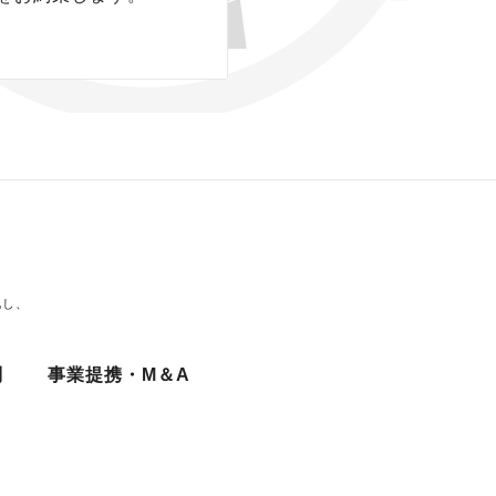
、その他関係法令を遵守致
報の利用目的を明確に
す。
外の目的では利用いたし
化し、
問
事業提携・M＆A
・漏洩等の防止に努め、
第三者に提供いたしませ